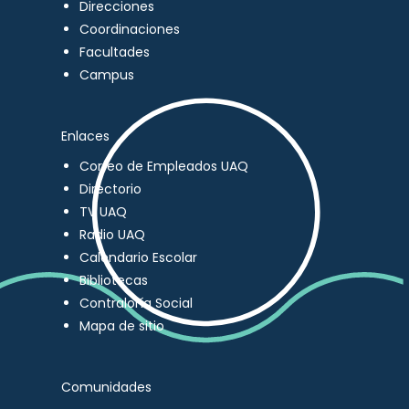
Direcciones
Coordinaciones
Facultades
Campus
Enlaces
Correo de Empleados UAQ
Directorio
TV UAQ
Radio UAQ
Calendario Escolar
Bibliotecas
Contraloría Social
Mapa de sitio
Comunidades