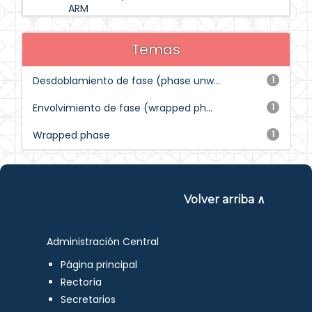
ARM
Temas
Desdoblamiento de fase (phase unw...
1
Envolvimiento de fase (wrapped ph...
1
Wrapped phase
1
Volver arriba ∧
Administración Central
Página principal
Rectoría
Secretarios