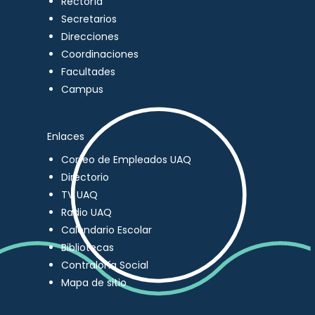
Rectoría
Secretarios
Direcciones
Coordinaciones
Facultades
Campus
Enlaces
Correo de Empleados UAQ
Directorio
TV UAQ
Radio UAQ
Calendario Escolar
Bibliotecas
Contraloría Social
Mapa de sitio