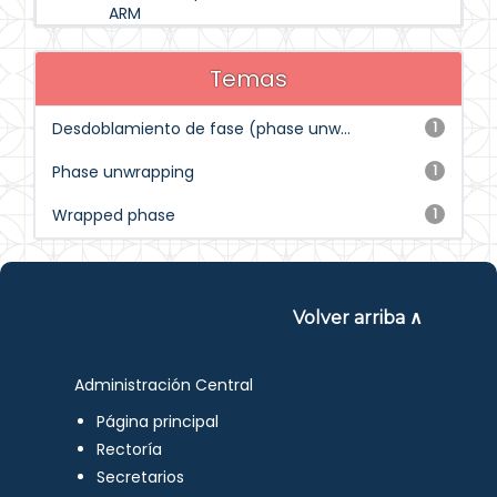
ARM
Temas
Desdoblamiento de fase (phase unw...
1
Phase unwrapping
1
Wrapped phase
1
Volver arriba ∧
Administración Central
Página principal
Rectoría
Secretarios