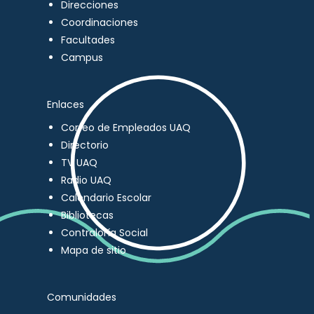
Direcciones
Coordinaciones
Facultades
Campus
Enlaces
Correo de Empleados UAQ
Directorio
TV UAQ
Radio UAQ
Calendario Escolar
Bibliotecas
Contraloría Social
Mapa de sitio
Comunidades