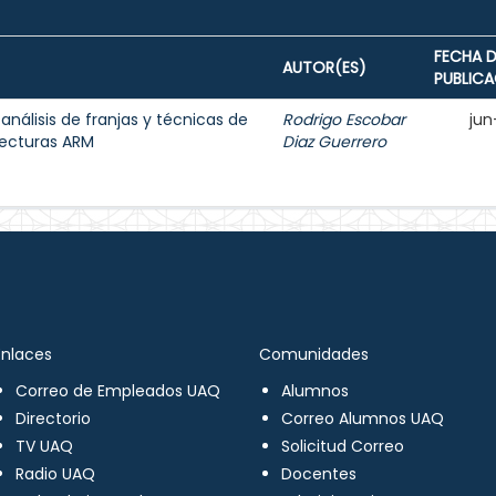
FECHA D
AUTOR(ES)
PUBLIC
 análisis de franjas y técnicas de
Rodrigo Escobar
jun
tecturas ARM
Diaz Guerrero
Enlaces
Comunidades
Correo de Empleados UAQ
Alumnos
Directorio
Correo Alumnos UAQ
TV UAQ
Solicitud Correo
Radio UAQ
Docentes