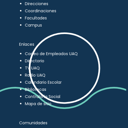
Direcciones
Coordinaciones
Facultades
Campus
Enlaces
Correo de Empleados UAQ
Directorio
TV UAQ
Radio UAQ
Calendario Escolar
Bibliotecas
Contraloría Social
Mapa de sitio
Comunidades