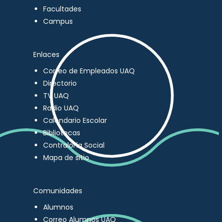
Facultades
Campus
Enlaces
Correo de Empleados UAQ
Directorio
TV UAQ
Radio UAQ
Calendario Escolar
Bibliotecas
Contraloría Social
Mapa de sitio
Comunidades
Alumnos
Correo Alumnos UAQ