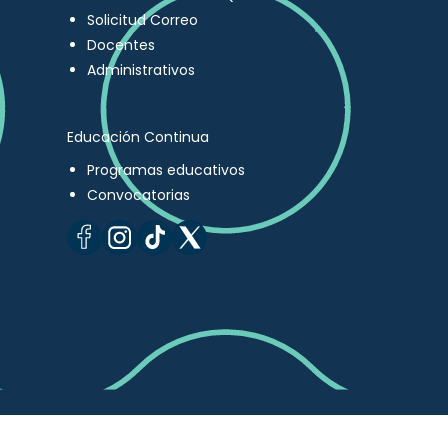
Solicitud Correo
Docentes
Administrativos
Educación Continua
Programas educativos
Convocatorias