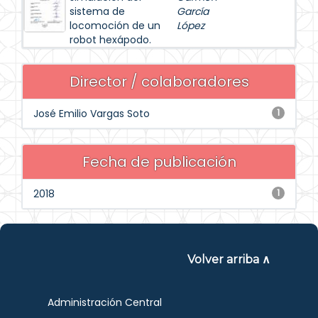
sistema de
García
locomoción de un
López
robot hexápodo.
Director / colaboradores
José Emilio Vargas Soto
1
Fecha de publicación
2018
1
Volver arriba ∧
Administración Central