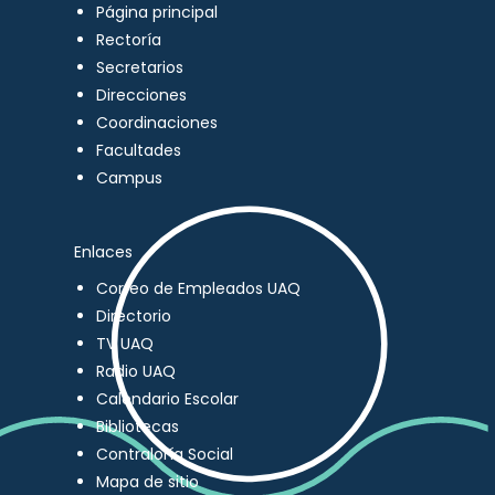
Página principal
Rectoría
Secretarios
Direcciones
Coordinaciones
Facultades
Campus
Enlaces
Correo de Empleados UAQ
Directorio
TV UAQ
Radio UAQ
Calendario Escolar
Bibliotecas
Contraloría Social
Mapa de sitio