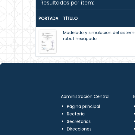
Resultados por ítem:
PORTADA
TÍTULO
Modelado y simulación del siste
robot hexápodo.
Administración Central
Página principal
Rectoría
Secretarios
Direcciones