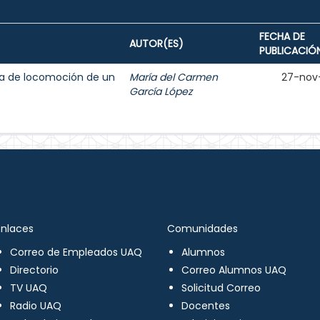
FECHA DE
AUTOR(ES)
PUBLICACIÓ
ma de locomoción de un
María del Carmen
27-nov
García López
Enlaces
Comunidades
Correo de Empleados UAQ
Alumnos
Directorio
Correo Alumnos UAQ
TV UAQ
Solicitud Correo
Radio UAQ
Docentes