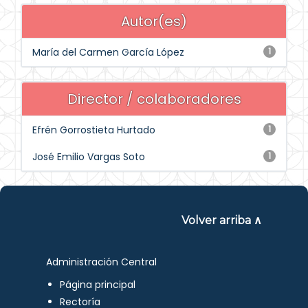
Autor(es)
María del Carmen García López
1
Director / colaboradores
Efrén Gorrostieta Hurtado
1
José Emilio Vargas Soto
1
Volver arriba ∧
Administración Central
Página principal
Rectoría