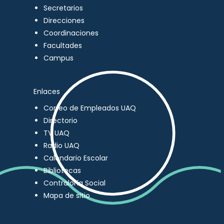
Secretarios
Direcciones
Coordinaciones
Facultades
Campus
Enlaces
Correo de Empleados UAQ
Directorio
TV UAQ
Radio UAQ
Calendario Escolar
Bibliotecas
Contraloría Social
Mapa de sitio