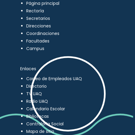
Página principal
Rectoría
Secretarios
Direcciones
Coordinaciones
Facultades
Campus
Enlaces
Correo de Empleados UAQ
Directorio
TV UAQ
Radio UAQ
Calendario Escolar
Bibliotecas
Contraloría Social
Mapa de sitio