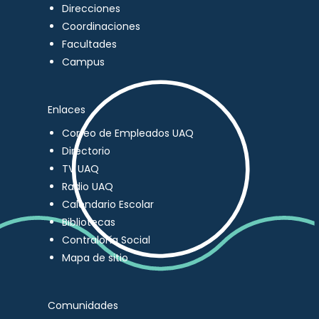
Direcciones
Coordinaciones
Facultades
Campus
Enlaces
Correo de Empleados UAQ
Directorio
TV UAQ
Radio UAQ
Calendario Escolar
Bibliotecas
Contraloría Social
Mapa de sitio
Comunidades