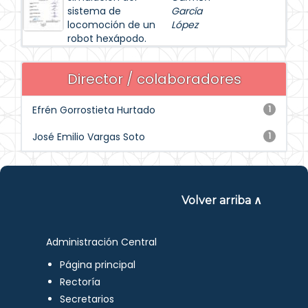
sistema de
García
locomoción de un
López
robot hexápodo.
Director / colaboradores
Efrén Gorrostieta Hurtado
1
José Emilio Vargas Soto
1
Volver arriba ∧
Administración Central
Página principal
Rectoría
Secretarios