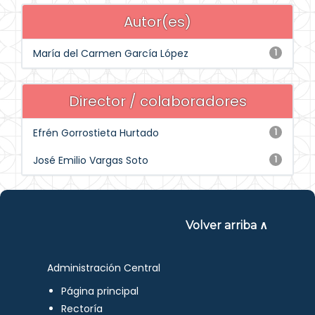
Autor(es)
María del Carmen García López
1
Director / colaboradores
Efrén Gorrostieta Hurtado
1
José Emilio Vargas Soto
1
Volver arriba ∧
Administración Central
Página principal
Rectoría