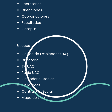
Secretarios
Direcciones
Coordinaciones
Facultades
Campus
Enlaces
Correo de Empleados UAQ
Directorio
TV UAQ
Radio UAQ
Calendario Escolar
Bibliotecas
Contraloría Social
Mapa de sitio