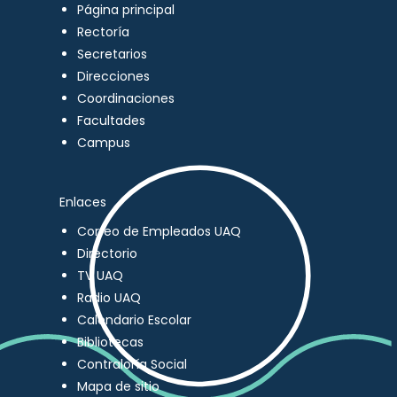
Página principal
Rectoría
Secretarios
Direcciones
Coordinaciones
Facultades
Campus
Enlaces
Correo de Empleados UAQ
Directorio
TV UAQ
Radio UAQ
Calendario Escolar
Bibliotecas
Contraloría Social
Mapa de sitio