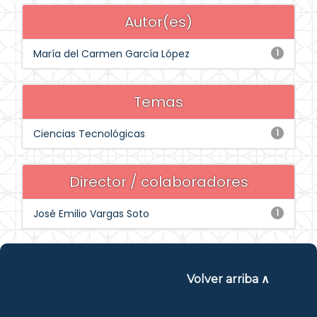
Autor(es)
María del Carmen García López
1
Temas
Ciencias Tecnológicas
1
Director / colaboradores
José Emilio Vargas Soto
1
Volver arriba ∧