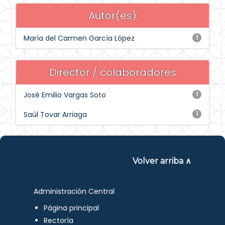
Autor(es)
María del Carmen García López
1
Director / colaboradores
José Emilio Vargas Soto
1
Saúl Tovar Arriaga
1
Volver arriba ∧
Administración Central
Página principal
Rectoría