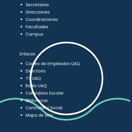
Secretarios
Direcciones
Coordinaciones
Facultades
Campus
Enlaces
Correo de Empleados UAQ
Directorio
TV UAQ
Radio UAQ
Calendario Escolar
Bibliotecas
Contraloría Social
Mapa de sitio