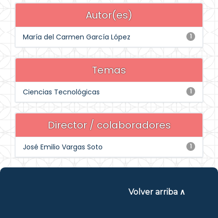
Autor(es)
María del Carmen García López
1
Temas
Ciencias Tecnológicas
1
Director / colaboradores
José Emilio Vargas Soto
1
Volver arriba ∧