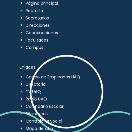
Página principal
Rectoría
Secretarios
Direcciones
Coordinaciones
Facultades
Campus
Enlaces
Correo de Empleados UAQ
Directorio
TV UAQ
Radio UAQ
Calendario Escolar
Bibliotecas
Contraloría Social
Mapa de sitio