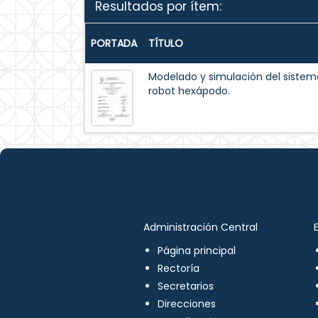
Resultados por ítem:
PORTADA
TÍTULO
Modelado y simulación del siste
robot hexápodo.
Administración Central
Página principal
Rectoría
Secretarios
Direcciones