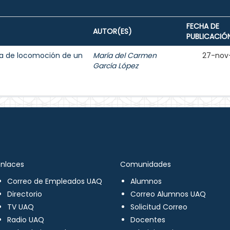
FECHA DE
AUTOR(ES)
PUBLICACIÓ
ma de locomoción de un
María del Carmen
27-nov
García López
Enlaces
Comunidades
Correo de Empleados UAQ
Alumnos
Directorio
Correo Alumnos UAQ
TV UAQ
Solicitud Correo
Radio UAQ
Docentes