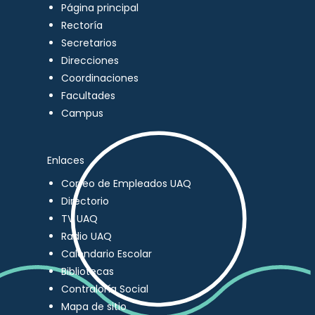
Página principal
Rectoría
Secretarios
Direcciones
Coordinaciones
Facultades
Campus
Enlaces
Correo de Empleados UAQ
Directorio
TV UAQ
Radio UAQ
Calendario Escolar
Bibliotecas
Contraloría Social
Mapa de sitio