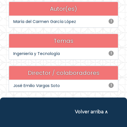
Autor(es)
María del Carmen García López
1
Temas
Ingeniería y Tecnología
1
Director / colaboradores
José Emilio Vargas Soto
1
Volver arriba ∧