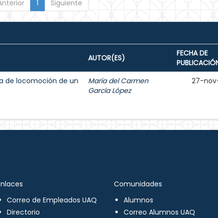
Anterior
1
Siguiente
FECHA DE
AUTOR(ES)
PUBLICACIÓ
ma de locomoción de un
María del Carmen
27-nov
García López
Enlaces
Comunidades
Correo de Empleados UAQ
Alumnos
Directorio
Correo Alumnos UAQ