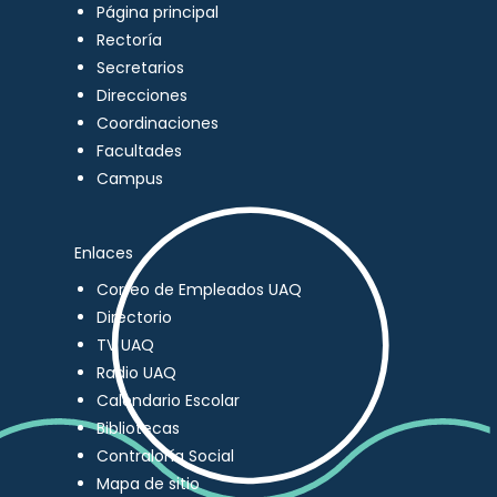
Página principal
Rectoría
Secretarios
Direcciones
Coordinaciones
Facultades
Campus
Enlaces
Correo de Empleados UAQ
Directorio
TV UAQ
Radio UAQ
Calendario Escolar
Bibliotecas
Contraloría Social
Mapa de sitio