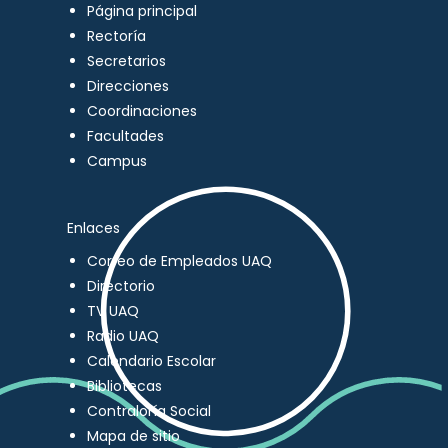
Página principal
Rectoría
Secretarios
Direcciones
Coordinaciones
Facultades
Campus
Enlaces
Correo de Empleados UAQ
Directorio
TV UAQ
Radio UAQ
Calendario Escolar
Bibliotecas
Contraloría Social
Mapa de sitio