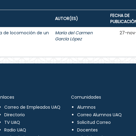
FECHA DE
AUTOR(ES)
PUBLICACIÓ
ma de locomoción de un
María del Carmen
27-nov
García López
Enlaces
Comunidades
Correo de Empleados UAQ
Alumnos
Directorio
Correo Alumnos UAQ
TV UAQ
Solicitud Correo
Radio UAQ
Docentes