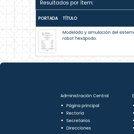
Resultados por ítem:
PORTADA
TÍTULO
Modelado y simulación del siste
robot hexápodo.
Administración Central
Página principal
Rectoría
Secretarios
Direcciones