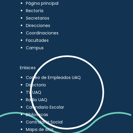
Página principal
Rectoría
Secretarios
Direcciones
Coordinaciones
Facultades
Campus
Enlaces
Correo de Empleados UAQ
Directorio
TV UAQ
Radio UAQ
Calendario Escolar
Bibliotecas
Contraloría Social
Mapa de sitio