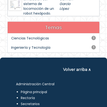
sistema de
García
locomoción de un
López
robot hexápodo.
Temas
Ciencias Tecnológicas
1
Ingeniería y Tecnología
1
Volver arriba ∧
Administración Central
Página principal
Rectoría
Secretarios