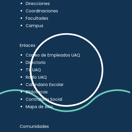
Direcciones
Coordinaciones
Facultades
Campus
Enlaces
Correo de Empleados UAQ
Directorio
TV UAQ
Radio UAQ
Calendario Escolar
Bibliotecas
Contraloría Social
Mapa de sitio
Comunidades