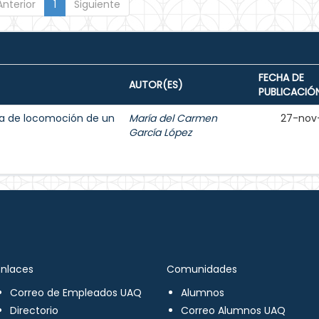
Anterior
1
Siguiente
FECHA DE
AUTOR(ES)
PUBLICACIÓ
ma de locomoción de un
María del Carmen
27-nov
García López
Enlaces
Comunidades
Correo de Empleados UAQ
Alumnos
Directorio
Correo Alumnos UAQ