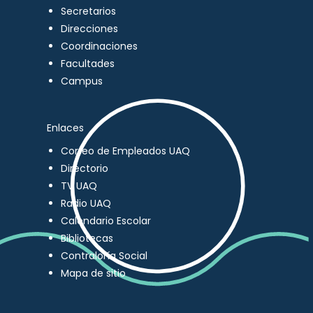
Secretarios
Direcciones
Coordinaciones
Facultades
Campus
Enlaces
Correo de Empleados UAQ
Directorio
TV UAQ
Radio UAQ
Calendario Escolar
Bibliotecas
Contraloría Social
Mapa de sitio