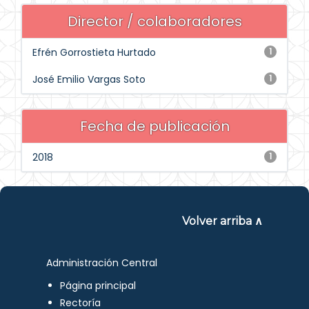
Director / colaboradores
Efrén Gorrostieta Hurtado
1
José Emilio Vargas Soto
1
Fecha de publicación
2018
1
Volver arriba ∧
Administración Central
Página principal
Rectoría