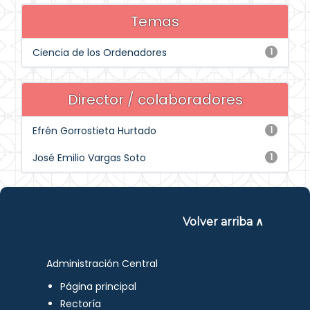
Temas
Ciencia de los Ordenadores
1
Director / colaboradores
Efrén Gorrostieta Hurtado
1
José Emilio Vargas Soto
1
Volver arriba ∧
Administración Central
Página principal
Rectoría