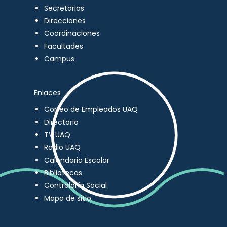
Secretarios
Direcciones
Coordinaciones
Facultades
Campus
Enlaces
Correo de Empleados UAQ
Directorio
TV UAQ
Radio UAQ
Calendario Escolar
Bibliotecas
Contraloría Social
Mapa de sitio