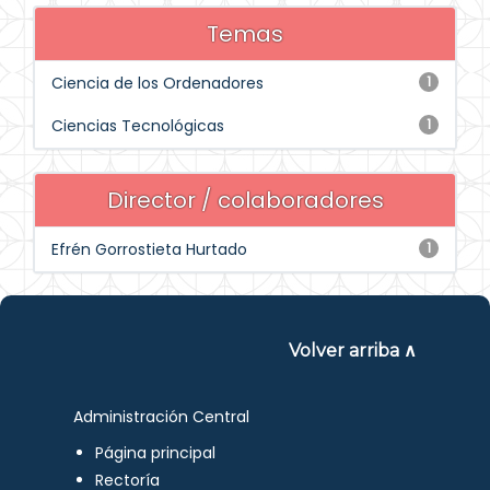
Temas
Ciencia de los Ordenadores
1
Ciencias Tecnológicas
1
Director / colaboradores
Efrén Gorrostieta Hurtado
1
Volver arriba ∧
Administración Central
Página principal
Rectoría