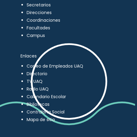
Secretarios
Direcciones
Coordinaciones
Facultades
Campus
Enlaces
Correo de Empleados UAQ
Directorio
TV UAQ
Radio UAQ
Calendario Escolar
Bibliotecas
Contraloría Social
Mapa de sitio