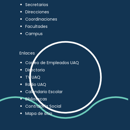
Secretarios
Direcciones
Coordinaciones
Facultades
Campus
Enlaces
Correo de Empleados UAQ
Directorio
TV UAQ
Radio UAQ
Calendario Escolar
Bibliotecas
Contraloría Social
Mapa de sitio