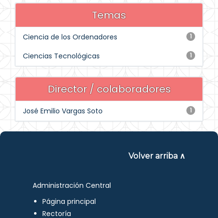
Temas
Ciencia de los Ordenadores
1
Ciencias Tecnológicas
1
Director / colaboradores
José Emilio Vargas Soto
1
Volver arriba ∧
Administración Central
Página principal
Rectoría