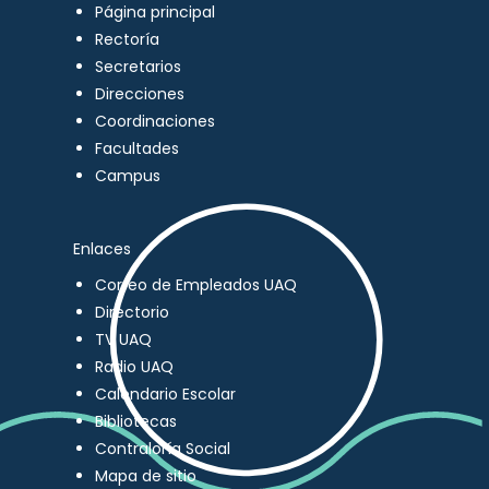
Página principal
Rectoría
Secretarios
Direcciones
Coordinaciones
Facultades
Campus
Enlaces
Correo de Empleados UAQ
Directorio
TV UAQ
Radio UAQ
Calendario Escolar
Bibliotecas
Contraloría Social
Mapa de sitio