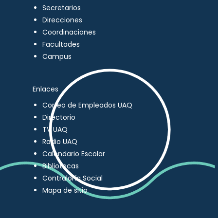
Secretarios
Direcciones
Coordinaciones
Facultades
Campus
Enlaces
Correo de Empleados UAQ
Directorio
TV UAQ
Radio UAQ
Calendario Escolar
Bibliotecas
Contraloría Social
Mapa de sitio