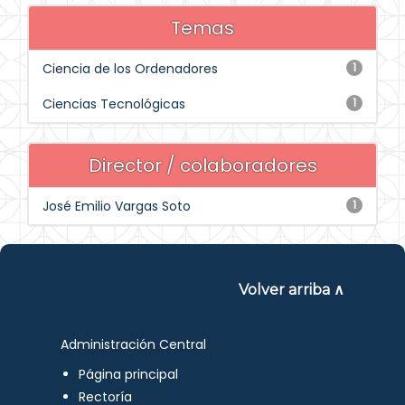
Temas
Ciencia de los Ordenadores
1
Ciencias Tecnológicas
1
Director / colaboradores
José Emilio Vargas Soto
1
Volver arriba ∧
Administración Central
Página principal
Rectoría