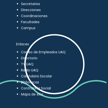
Secretarios
Direcciones
Coordinaciones
Facultades
Campus
Enlaces
Correo de Empleados UAQ
Directorio
TV UAQ
Radio UAQ
Calendario Escolar
Bibliotecas
Contraloría Social
Mapa de sitio