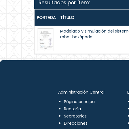
Resultados por ítem:
PORTADA
TÍTULO
Modelado y simulación del siste
robot hexápodo.
Administración Central
Página principal
Rectoría
Secretarios
Direcciones