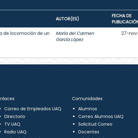
FECHA DE
AUTOR(ES)
PUBLICACIÓ
ma de locomoción de un
María del Carmen
27-nov
García López
Enlaces
Comunidades
Correo de Empleados UAQ
Alumnos
Directorio
Correo Alumnos UAQ
TV UAQ
Solicitud Correo
Radio UAQ
Docentes