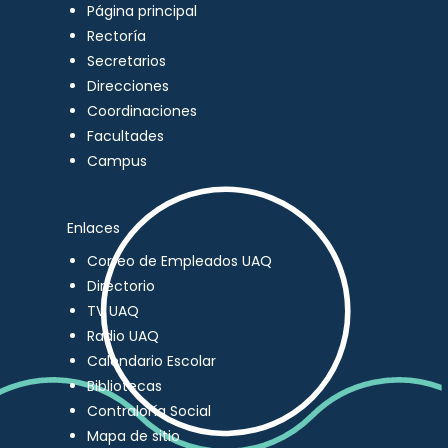
Página principal
Rectoría
Secretarios
Direcciones
Coordinaciones
Facultades
Campus
Enlaces
Correo de Empleados UAQ
Directorio
TV UAQ
Radio UAQ
Calendario Escolar
Bibliotecas
Contraloría Social
Mapa de sitio