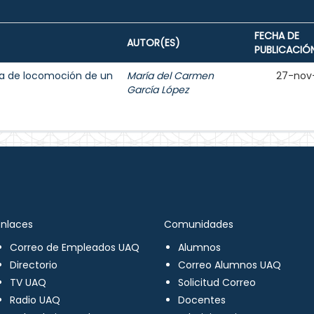
FECHA DE
AUTOR(ES)
PUBLICACIÓ
ma de locomoción de un
María del Carmen
27-nov
García López
Enlaces
Comunidades
Correo de Empleados UAQ
Alumnos
Directorio
Correo Alumnos UAQ
TV UAQ
Solicitud Correo
Radio UAQ
Docentes