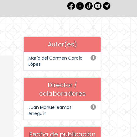
Autor(es)
María del Carmen García
1
López
Director /
colaboradores
Juan Manuel Ramos
1
Arreguín
Fecha de publicación