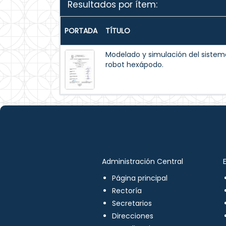
Resultados por ítem:
PORTADA
TÍTULO
Modelado y simulación del siste
robot hexápodo.
Administración Central
Página principal
Rectoría
Secretarios
Direcciones