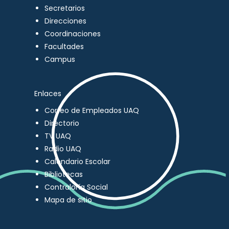
Secretarios
Direcciones
Coordinaciones
Facultades
Campus
Enlaces
Correo de Empleados UAQ
Directorio
TV UAQ
Radio UAQ
Calendario Escolar
Bibliotecas
Contraloría Social
Mapa de sitio