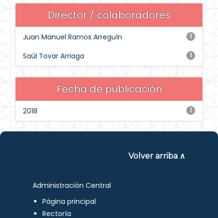
Director / colaboradores
Juan Manuel Ramos Arreguín
1
Saúl Tovar Arriaga
1
Fecha de publicación
2018
1
Volver arriba ∧
Administración Central
Página principal
Rectoría