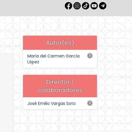
Autor(es)
María del Carmen García
1
López
Director /
colaboradores
José Emilio Vargas Soto
1