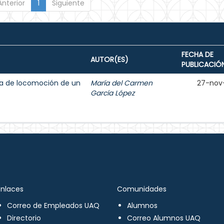
Anterior
1
Siguiente
FECHA DE
AUTOR(ES)
PUBLICACIÓ
ma de locomoción de un
María del Carmen
27-nov
García López
Enlaces
Comunidades
Correo de Empleados UAQ
Alumnos
Directorio
Correo Alumnos UAQ