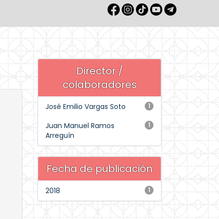
Director /
colaboradores
José Emilio Vargas Soto
1
Juan Manuel Ramos
1
Arreguín
Fecha de publicación
2018
1