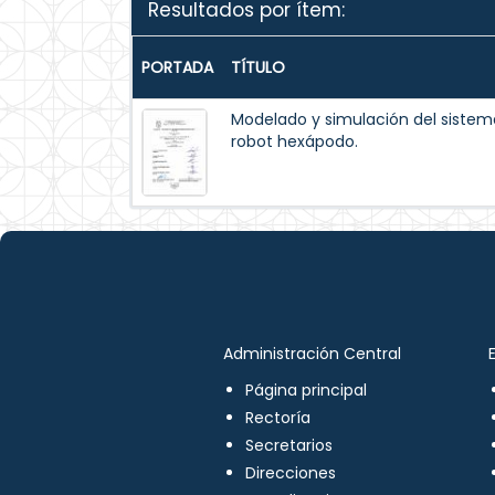
Resultados por ítem:
PORTADA
TÍTULO
Modelado y simulación del siste
robot hexápodo.
Administración Central
Página principal
Rectoría
Secretarios
Direcciones