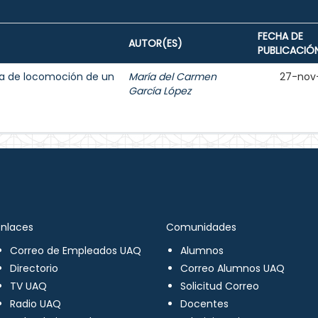
FECHA DE
AUTOR(ES)
PUBLICACIÓ
ma de locomoción de un
María del Carmen
27-nov
García López
Enlaces
Comunidades
Correo de Empleados UAQ
Alumnos
Directorio
Correo Alumnos UAQ
TV UAQ
Solicitud Correo
Radio UAQ
Docentes