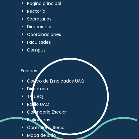
Página principal
Rectoría
Secretarios
Direcciones
Coordinaciones
Facultades
Campus
Enlaces
Correo de Empleados UAQ
Directorio
TV UAQ
Radio UAQ
Calendario Escolar
Bibliotecas
Contraloría Social
Mapa de sitio