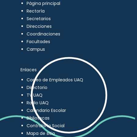
Página principal
Rectoría
Secretarios
Direcciones
Coordinaciones
Facultades
Campus
Enlaces
Correo de Empleados UAQ
Directorio
TV UAQ
Radio UAQ
Calendario Escolar
Bibliotecas
Contraloría Social
Mapa de sitio