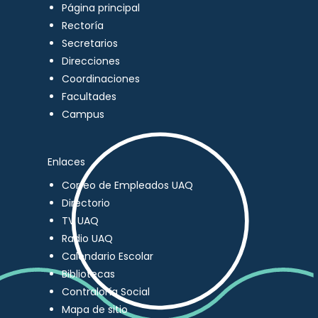
Página principal
Rectoría
Secretarios
Direcciones
Coordinaciones
Facultades
Campus
Enlaces
Correo de Empleados UAQ
Directorio
TV UAQ
Radio UAQ
Calendario Escolar
Bibliotecas
Contraloría Social
Mapa de sitio