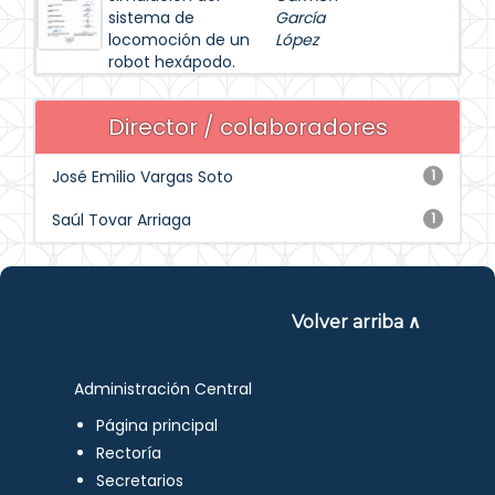
sistema de
García
locomoción de un
López
robot hexápodo.
Director / colaboradores
José Emilio Vargas Soto
1
Saúl Tovar Arriaga
1
Volver arriba ∧
Administración Central
Página principal
Rectoría
Secretarios