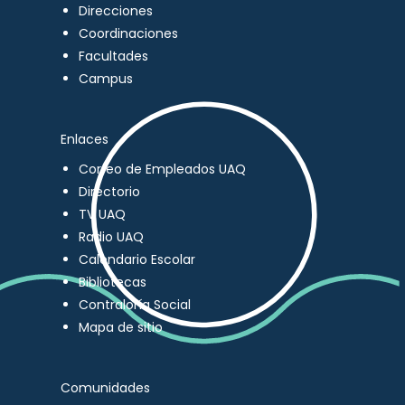
Direcciones
Coordinaciones
Facultades
Campus
Enlaces
Correo de Empleados UAQ
Directorio
TV UAQ
Radio UAQ
Calendario Escolar
Bibliotecas
Contraloría Social
Mapa de sitio
Comunidades