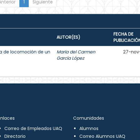
Anterior
1
Siguiente
FECHA DE
AUTOR(ES)
PUBLICACIÓ
ma de locomoción de un
María del Carmen
27-nov
García López
Enlaces
Comunidades
Correo de Empleados UAQ
Alumnos
Directorio
Correo Alumnos UAQ