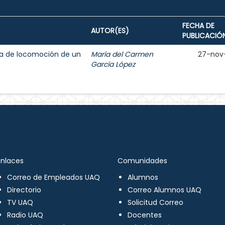
FECHA DE
AUTOR(ES)
PUBLICACIÓ
ma de locomoción de un
María del Carmen
27-nov
García López
Enlaces
Comunidades
Correo de Empleados UAQ
Alumnos
Directorio
Correo Alumnos UAQ
TV UAQ
Solicitud Correo
Radio UAQ
Docentes