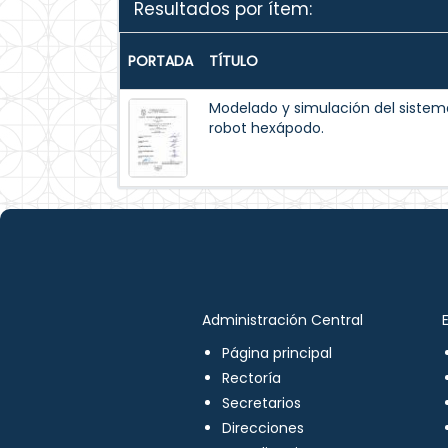
Resultados por ítem:
PORTADA
TÍTULO
Modelado y simulación del siste
robot hexápodo.
Administración Central
Página principal
Rectoría
Secretarios
Direcciones