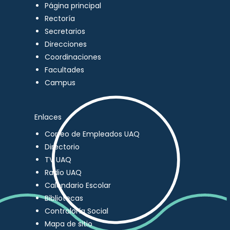
Página principal
Rectoría
Secretarios
Direcciones
Coordinaciones
Facultades
Campus
Enlaces
Correo de Empleados UAQ
Directorio
TV UAQ
Radio UAQ
Calendario Escolar
Bibliotecas
Contraloría Social
Mapa de sitio