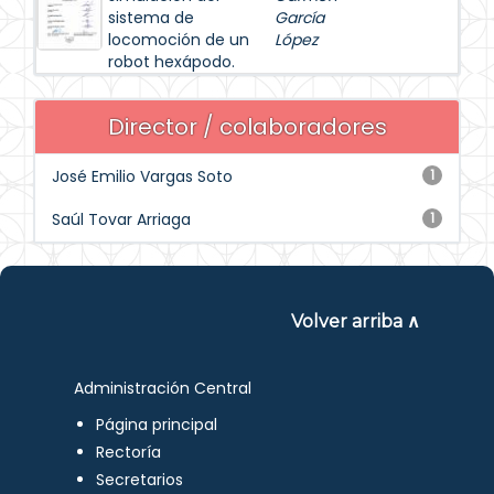
sistema de
García
locomoción de un
López
robot hexápodo.
Director / colaboradores
José Emilio Vargas Soto
1
Saúl Tovar Arriaga
1
Volver arriba ∧
Administración Central
Página principal
Rectoría
Secretarios