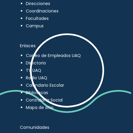
Direcciones
Coordinaciones
Facultades
Campus
Enlaces
Correo de Empleados UAQ
Directorio
TV UAQ
Radio UAQ
Calendario Escolar
Bibliotecas
Contraloría Social
Mapa de sitio
Comunidades