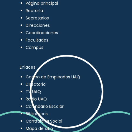
Página principal
Rectoría
Secretarios
Direcciones
Coordinaciones
Facultades
Campus
Enlaces
Correo de Empleados UAQ
Directorio
TV UAQ
Radio UAQ
Calendario Escolar
Bibliotecas
Contraloría Social
Mapa de sitio