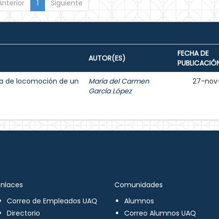
Anterior
1
Siguiente
FECHA DE
AUTOR(ES)
PUBLICACIÓ
ma de locomoción de un
María del Carmen
27-nov
García López
Enlaces
Comunidades
Correo de Empleados UAQ
Alumnos
Directorio
Correo Alumnos UAQ